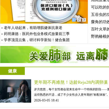
可以吃的
五谷虫的
1
2
3
麋角的功
老年人动起来，有助增肌健体抗衰老
百叶火草
药明康德：医药外包业务模式放量前三季
野鸦椿根
学界顶流云集，研讨科学新知！健合集团
健康
更年期不再难熬！达龄Reju28内调卵
岁月悠悠，每个女性都会迎来生命中一个特殊的阶段——
这些熟悉的不适，成了不少女性步入更年期的“标配体验”。但
2026-03-05 18:41