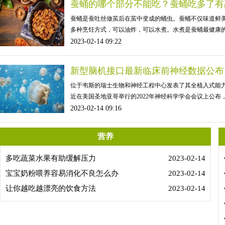
蚕蛹的哪个部分不能吃？蚕蛹吃多了有
蚕蛹是蚕吐丝做茧后在茧中变成的蛹虫。蚕蛹不仅味道鲜
多种烹饪方式，可以油炸，可以水煮。水煮是蚕蛹最健康
2023-02-14 09:22
新型脑机接口最新临床前神经数据公布
位于韦斯的瑞士生物和神经工程中心发表了其全植入式能
近在美国圣地亚哥举行的2022年神经科学学会会议上公
2023-02-14 09:16
营养
多吃蔬菜水果有助缓解压力
2023-02-14
宝宝奶粉喂养容易消化不良怎么办
2023-02-14
让你越吃越漂亮的饮食方法
2023-02-14