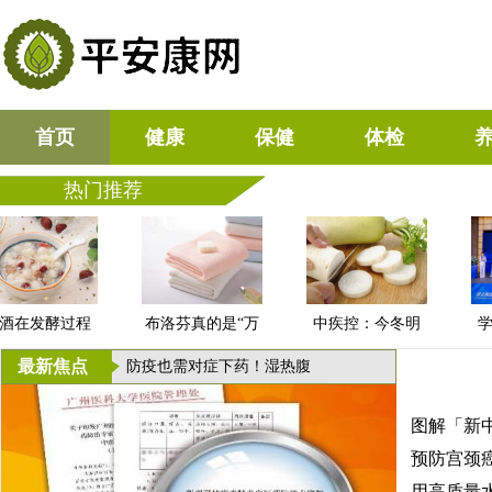
首页
健康
保健
体检
热门推荐
酒在发酵过程
布洛芬真的是“万
中疾控：今冬明
学
中
春
最新焦点
OST氨基酸钙，让自己和
图解「新
预防宫颈
用高质量